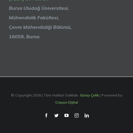
Bursa Uludağ Üniversitesi,
Mühendislik Fakültesi,
Çevre Mühendisliği Bölümü,
16059, Bursa
© Copyright
2026 | Tüm Hakları Saklıdır.
Güray Çelik
| Powered by
Crayon Dijital
facebook
twitter
youtube
instagram
linkedin